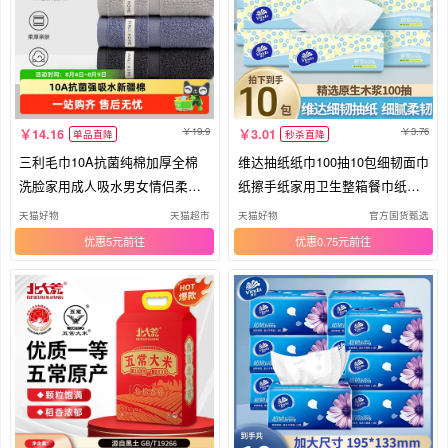
19.9
3.76
14.16
3.01
单品直降
秒杀直降
三利毛巾10A抗菌纯棉加厚全棉
维达抽纸纸巾100抽10包细韧面巾
洗脸家用成人吸水男女情侣柔软
纸擦手纸家用卫生整箱餐巾纸公
面巾
用
天猫好物
天猫超市
天猫好物
官方国货甄选
优惠5元
优惠0.75元