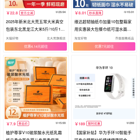
26.94
15.01
22.8
8.01
官方立减
秒杀直降
2025年新米北大荒五常大米真空
维达超韧抽纸巾加量10包整箱家
包装东北黑龙江大米5斤/10斤192
用实惠装大包餐巾纸可湿水面巾
66
纸抽
天猫好物
北大荒旗舰店
淘宝好物
乔敲敲瞧纸品
优惠4.14元
优惠7元
15.99
269
7.9
189
券后价
限时优惠
植护尊享V10玻尿酸水光纸乳霜
【国家补贴】华为手环10智能手
纸云柔巾新生婴儿专用柔保湿乳
环专业睡眠分析情绪健康铝合金