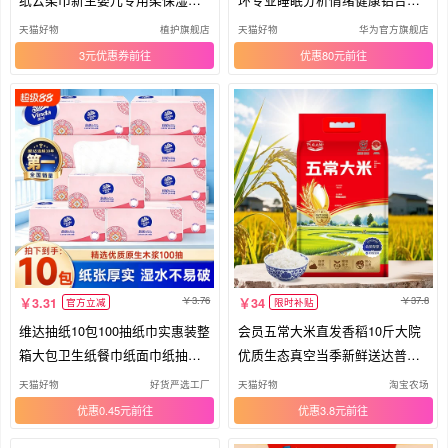
霜纸
机身心率监测运动手环华为智能
天猫好物
植护旗舰店
天猫好物
华为官方旗舰店
手表支持NFC
3元优惠券
优惠80元
3.76
37.8
3.31
34
官方立减
限时补贴
维达抽纸10包100抽纸巾实惠装整
会员五常大米直发香稻10斤大院
箱大包卫生纸餐巾纸面巾纸抽家
优质生态真空当季新鲜送达普通
用
米饭
天猫好物
好货严选工厂
天猫好物
淘宝农场
优惠0.45元
优惠3.8元