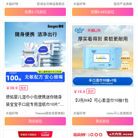
当季
天猫好物
腔调会员精选旗舰店
天猫好物
国货严选旗舰
优惠3.1元
优惠8.09元
39.9
低价
19.9
低价
德佑婴儿湿巾小包便携迷你随身
【U先link】可心柔湿巾10抽1包
装宝宝手口屁专用湿纸巾10片*10
包
天猫好物
Deeyeo德佑母婴旗舰店
天猫好物
corou可心柔旗舰店
购买
购买