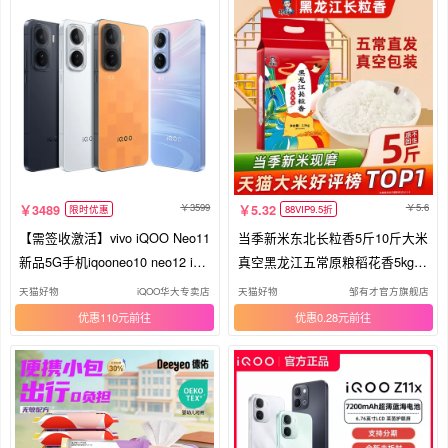
3599
5.6
3489
5.32
限时优惠
88VIP9.5折
【需签收激活】vivo iQOO Neo11
当季新米东北长粒香5斤10斤大米
新品5G手机iqooneo10 neo12 iqo
真空黑龙江五常原粮稻花香5kg香
oneo11pro vivo官方官网iqneo11
米
天猫好物
iQOO华大专卖店
天猫好物
邹有才官方旗舰店
爱酷neo11
优惠110元
优惠0.28元