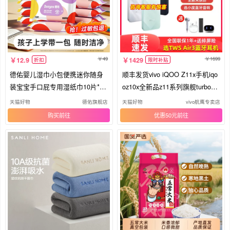
49
1699
12.9
1429
折扣
限时补贴
德佑婴儿湿巾小包便携迷你随身
顺丰发货vivo iQOO Z11x手机iqo
装宝宝手口屁专用湿纸巾10片*10
oz10x全新品z11系列旗舰turbo官
包
方正品iqoo专卖店游戏学生老人
天猫好物
德佑旗舰店
天猫好物
vivo航鹰专卖店
备用大内存
购买
优惠50元