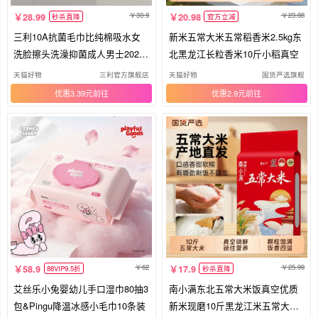
33.9
23.88
28.99
20.98
秒杀直降
官方立减
三利10A抗菌毛巾比纯棉吸水女
新米五常大米五常稻香米2.5kg东
洗脸擦头洗澡抑菌成人男士2025
北黑龙江长粒香米10斤小稻真空
面巾
天猫好物
三利官方旗舰店
天猫好物
国货严选旗舰
优惠3.39元
优惠2.9元
62
25.99
58.9
17.9
88VIP9.5折
秒杀直降
艾丝乐小兔婴幼儿手口湿巾80抽3
南小满东北五常大米饭真空优质
包&Pingu降温冰感小毛巾10条装
新米现磨10斤黑龙江米五常大米