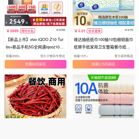
3199
3.76
2699
3.01
限时补贴
秒杀直降
【新品上市】vivo iQOO Z10 Tur
维达抽纸纸巾100抽10包细韧面巾
bo+新品手机5G全网通iqooz10电
纸擦手纸家用卫生整箱餐巾纸公
池z10t游戏手机iQOO官方正品爱
用
销量2000+
恒久宁数码专营店
销量10万+
官方国货甄选
酷Z10T手机z10x
优惠50元
优惠0.75元