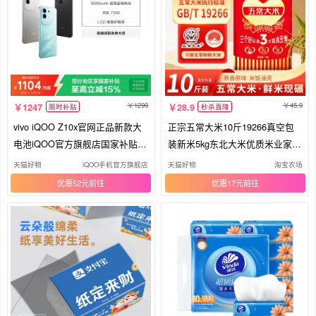
1299
45.9
1247
28.9
限时补贴
秒杀直降
vivo iQOO Z10x官网正品新款大
正宗五常大米10斤19266真空包
电池iQOO官方旗舰店国家补贴大
装新米5kg东北大米优质米业家用
内存手机入口学生智能
当季
天猫好物
iQOO手机官方旗舰店
天猫好物
淘宝农场
优惠52元
优惠17元