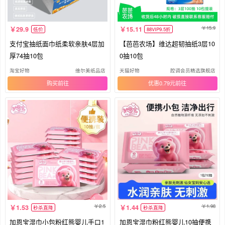
15.9
29.9
15.11
低价
88VIP9.5折
支付宝抽纸面巾纸柔软亲肤4层加
【芭芭农场】维达超韧抽纸3层10
厚74抽10包
0抽10包
淘宝好物
维尔美纸品店
天猫好物
腔调会员精选旗舰店
购买
优惠0.79元
2.5
1.98
1.53
1.44
秒杀直降
秒杀直降
加恩宝湿巾小包粉红熊婴儿手口1
加恩宝湿巾粉红熊婴儿10抽便携