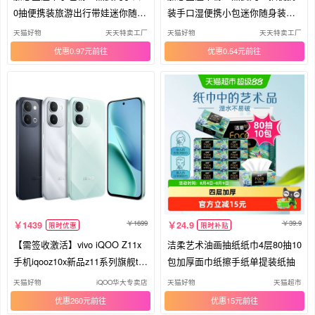
0抽便携装旅游出行带娃迷你随身
装手口湿便携小包迷你随身装去
装
污
天猫好物
天天特卖工厂
天猫好物
天天特卖工厂
优惠0.97元
优惠0.54元
1699
39.9
1439
24.9
限时优惠
限时补贴
【需签收激活】vivo iQOO Z11x
洁柔艺术油画抽纸纸巾4层80抽10
手机iqooz10x新品z11系列旗舰tur
包加厚面巾纸擦手纸单提装纸抽
bo官方正品iqoo专卖店游戏学生
天猫好物
iQOO华大专卖店
天猫好物
天猫超市
老人备用大内存
优惠260元
优惠15元