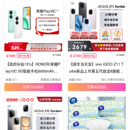
1099
3999
999
3709
限时优惠
限时补贴
【政府补贴15%】HONOR/荣耀P
【顺丰当天发】vivo iQOO Z11 T
lay10C 5G智能手机6000mAh大
urbo新品上市第五代骁龙8旗舰芯
电池超长续航整机抗摔防水官方
国家补贴手机爱酷游戏z10t z10t+
销量1万+
荣耀官方旗舰店
销量1000+
恒久宁数码专营店
旗舰店正品学生老人机
iqoo neo11
优惠100元
优惠50元