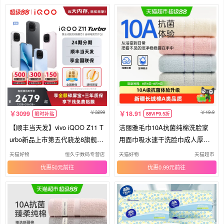
3299
19.9
3099
18.91
限时补贴
88VIP9.5折
【顺丰当天发】vivo iQOO Z11 T
洁丽雅毛巾10A抗菌纯棉洗脸家
urbo新品上市第五代骁龙8旗舰芯
用面巾吸水速干洗脸巾成人厚毛
国家补贴手机爱酷游戏z10t z10t+
巾
天猫好物
恒久宁数码专营店
天猫好物
天猫超市
iqoo neo11
优惠50元
优惠0.99元