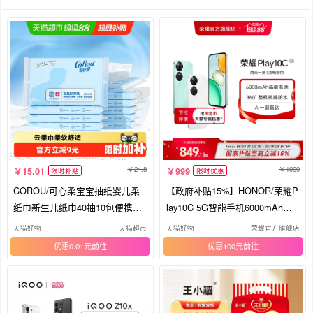
24.8
1099
15.01
999
限时补贴
限时优惠
COROU/可心柔宝宝抽纸婴儿柔
【政府补贴15%】HONOR/荣耀P
纸巾新生儿纸巾40抽10包便携装
lay10C 5G智能手机6000mAh大
柔纸巾
电池超长续航整机抗摔防水官方
天猫好物
天猫超市
天猫好物
荣耀官方旗舰店
旗舰店正品学生老人机
优惠0.01元
优惠100元