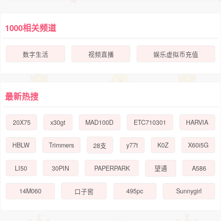
1000相关频道
数字生活
视频直播
娱乐虚拟币充值
最新热搜
20X75
x30gt
MAD100D
ETC710301
HARVIA
HBLW
Trimmers
y77t
K0Z
X60i5G
28支
LI50
30PIN
PAPERPARK
A586
望通
14M060
495pc
Sunnygirl
口子窖