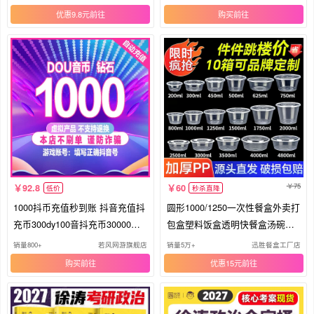
真题大全解考研数学一二三书课
真题国家开放大学出版社徐涛核
优惠9.8元
购买
一体网课
心考案
75
92.8
60
低价
秒杀直降
1000抖币充值秒到账 抖音充值抖
圆形1000/1250一次性餐盒外卖打
充币300dy100音抖充币30000斗
包盒塑料饭盒透明快餐盒汤碗带
钻石
盖
销量800+
若风网游旗舰店
销量5万+
迅胜餐盒工厂店
购买
优惠15元