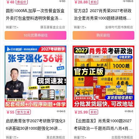
63
166.6
48
28.88
券后价
折扣
圆形1000ML加厚一次性餐盒饭盒
官方店】2027肖秀荣2027考研政
外卖打包盒塑料透明快餐盒汤碗
治全套肖秀荣1000题精讲精练肖
带盖
四肖八预测背诵手册27肖秀容一
销量7万+
康百晟餐盒企业店
销量1万+
金榜时代图书旗舰店
千题肖4全家桶101冲刺腿姐徐涛
10元优惠券
购买
核心考案
64.8
86.8
55
25.99
官方立减
折扣
启航教育张宇2027考研数学强化3
【云图首发】肖秀荣1000题2027
6讲基础30讲1000题强化36讲强
考研政治一千题肖四肖八肖4肖8+
化27讲高等数学线性代数概率论
4套卷背诵手册全家桶精讲精练讲
销量1万+
爱启航旗舰店
销量7万+
云图图书旗舰店