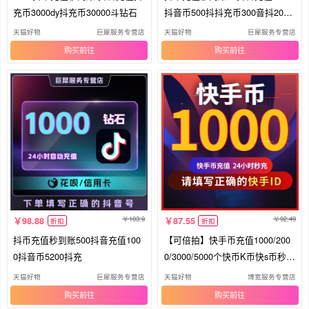
充币3000dy抖充币30000斗钻石
抖音币500抖抖充币300音抖2000
钻石
天猫好物
巨犀服务专营店
天猫好物
巨犀服务专营店
购买
购买
103.9
92.49
98.88
87.55
折扣
折扣
抖币充值秒到账500抖音充值100
【可倍拍】快手币充值1000/200
0抖音币5200抖充
0/3000/5000个快币K币快s币秒到
账
天猫好物
巨犀服务专营店
天猫好物
博宽服务专营店
购买
购买