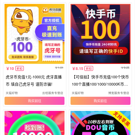
1.01
9.25
10
8.15
折扣
折扣
虎牙币充值1元-1000元 虎牙直播
【可倍拍】快手币充值100个快币
币 填自己虎牙号 谨防诈骗!
100个直播100/1000/10000K币k
币
天猫好物
云桔服务专营店
天猫好物
博宽服务专营店
购买
购买