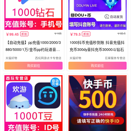
105
83.5
99.45
79.5
折扣
折扣
【自动充值】pp充值1000/2000/3
1000抖币充值秒到账 抖音充值抖
880/5000/1万/金币pp约玩语音充
充币300dy音抖充币30000斗钻石
值
天猫好物
西玩网游点卡专营店
天猫好物
巨犀服务专营店
购买
购买