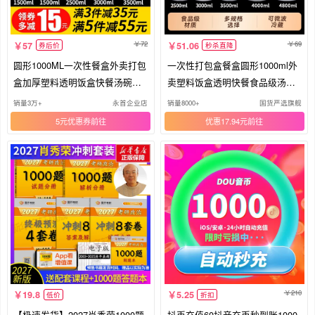
72
69
57
51.06
券后价
秒杀直降
圆形1000ML一次性餐盒外卖打包
一次性打包盒餐盒圆形1000ml外
盒加厚塑料透明饭盒快餐汤碗带
卖塑料饭盒透明快餐食品级汤碗
盖
带盖
销量3万+
永首企业店
销量8000+
国货严选旗舰
5元优惠券
优惠17.94元
210
19.8
5.25
低价
折扣
【极速发货】2027肖秀荣1000题
抖币充值60抖音充币秒到账1000