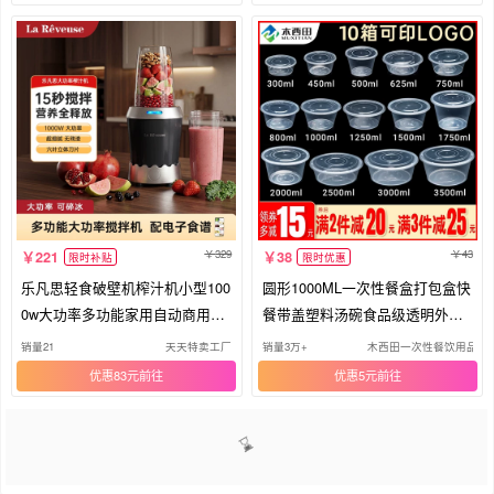
核心考案
籍2028
329
43
221
38
限时补贴
限时优惠
乐凡思轻食破壁机榨汁机小型100
圆形1000ML一次性餐盒打包盒快
0w大功率多功能家用自动商用拆
餐带盖塑料汤碗食品级透明外卖
洗
饭盒
销量21
天天特卖工厂
销量3万+
木西田一次性餐饮用品
优惠83元
优惠5元
1
2
3
4
5
6
>>