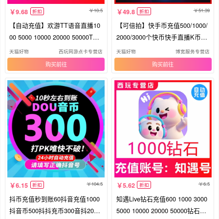
10.5
51.39
9.68
49.8
折扣
折扣
【自动充值】欢游TT语音直播10
【可倍拍】快手币充值500/1000/
00 5000 10000 20000 50000T豆
2000/3000个快币快手直播K币快
充值
币
天猫好物
西玩网游点卡专营店
天猫好物
博宽服务专营店
购买
购买
104.5
6.5
6.15
5.62
折扣
折扣
抖币充值秒到账60抖音充值1000
知遇Live钻石充值600 1000 3000
抖音币500抖抖充币300音抖2000
5000 10000 20000 50000钻石充