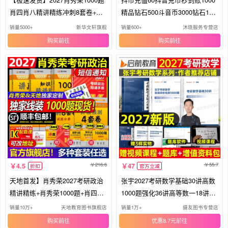
肖四肖八精讲精练冲刺8套卷+预
精品钻石500斗音币3000钻石100
测4套卷肖秀荣背诵手册肖4肖八
充值
销量5000+
新华文轩旗舰
销量600+
沐晓服务专营店
背诵手册考研政治可搭徐涛核心
购买
购买
考案
216.6
55.7
4.5
47
折扣
官方立减
天地首发】肖秀荣2027考研政治
张宇2027考研数学基础30讲高数
精讲精练+肖秀荣1000题+肖四肖
1000题强化36讲高等数一18讲线
八+肖秀荣背诵手册27肖1000题
性代数二9概率论三27三十线代一
销量10万+
天地教育图书旗舰店
销量1万+
摄友图书专营店
肖4肖8全家桶腿姐背诵手册徐涛
千历年真题八8+加4四套卷必备书
购买
优惠8.7元