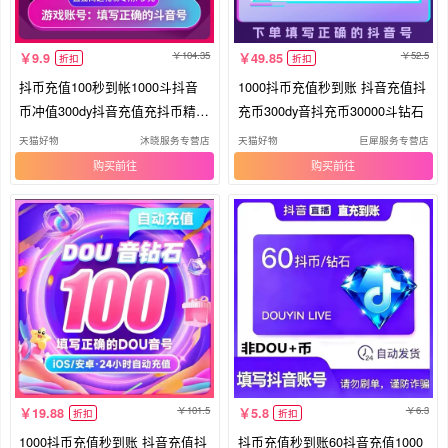
104.35
52.5
9.9
49.85
折扣
折扣
抖币充值100秒到帐1000斗抖音
1000抖币充值秒到账 抖音充值抖
币冲值300dy抖音充值充抖币精品
充币300dy音抖充币30000斗钻石
钻石
天猫好物
沐晓服务专营店
天猫好物
巨犀服务专营店
购买
购买
101.5
6.3
19.88
5.8
折扣
折扣
1000抖币充值秒到账 抖音充值抖
抖币充值秒到账60抖音充值1000