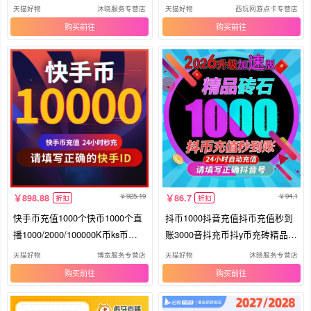
钻石
值
天猫好物
沐晓服务专营店
天猫好物
西玩网游点卡专营店
购买
购买
925.19
94.1
898.88
86.7
折扣
折扣
快手币充值1000个快币1000个直
抖币1000抖音充值抖币充值秒到
播1000/2000/100000K币ks币秒
账3000音抖充币抖y币充砖精品钻
到账
石
天猫好物
博宽服务专营店
天猫好物
沐晓服务专营店
购买
购买