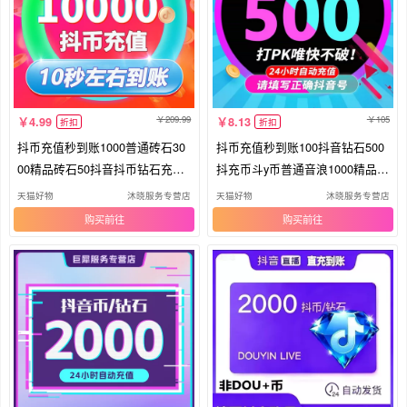
209.99
105
4.99
8.13
折扣
折扣
抖币充值秒到账1000普通砖石30
抖币充值秒到账100抖音钻石500
00精品砖石50抖音抖币钻石充值
抖充币斗y币普通音浪1000精品钻
入口
石
天猫好物
沐晓服务专营店
天猫好物
沐晓服务专营店
购买
购买