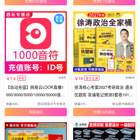
优惠2.5元
优惠2.7元
卷2026
00题
8.5
22.5
7.5
19
折扣
官方立减
【自动充值】网易云LOOK直播1
徐涛核心考案2027考研政治 通关
000/3000/5000/10000/50000音符
优题库 背诵笔记预测3套卷101思
充值
想政治理论教材 肖秀荣1000题肖
销量400+
西玩网游点卡专营店
销量2万+
智泓图书旗舰店
四肖八26腿姐老师背诵手册冲刺6
购买
优惠3.5元
套卷