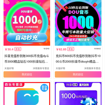
210
64.8
30.4
62.85
折扣
折扣
抖音充值秒到账300抖币充值dy斗
充抖币600抖币充值秒到账抖币10
币3000精品钻石1000抖音钻石充
00斗币2000抖音币douyin精品钻
值
石
天猫好物
沐晓服务专营店
天猫好物
沐晓服务专营店
购买
购买