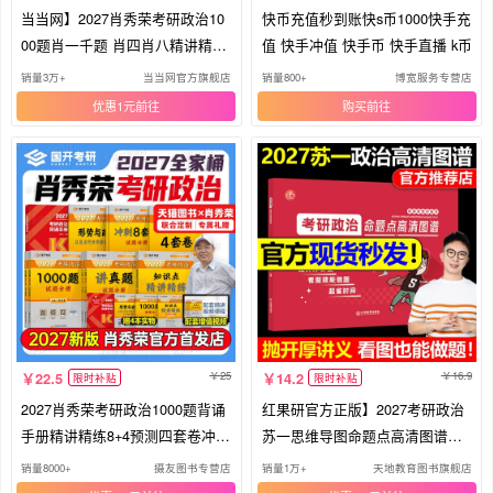
当当网】2027肖秀荣考研政治10
快币充值秒到账快s币1000快手充
00题肖一千题 肖四肖八精讲精练
值 快手冲值 快手币 快手直播 k币
背诵手册讲真题形势政策肖秀荣
销量3万+
当当网官方旗舰店
销量800+
博宽服务专营店
肖4肖8 搭徐涛核心考案冲刺背诵
优惠1元
购买
笔记
25
16.9
22.5
14.2
限时补贴
限时补贴
2027肖秀荣考研政治1000题背诵
红果研官方正版】2027考研政治
手册精讲精练8+4预测四套卷冲刺
苏一思维导图命题点高清图谱思
八套卷肖四肖八27形势与政策考
维导图27苏一说了肖秀荣徐涛背
销量8000+
摄友图书专营店
销量1万+
天地教育图书旗舰店
点预测一千题真题刷题资料押题
诵宝典甄选800题提分背诵手册10