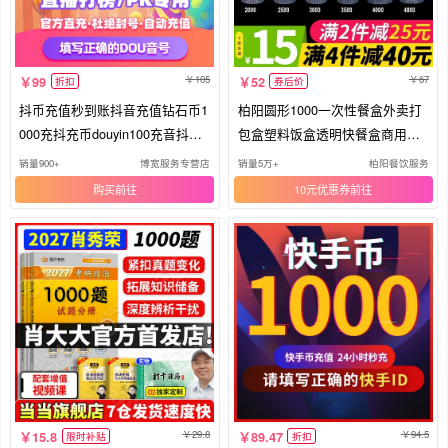
105
67
99
52
折扣
券后价
抖币充值秒到账抖音充值钻石币1
柏阳圆形1000一次性餐盒外卖打
000充抖充币douyin100充音抖币I
包盒塑料饭盒透明快餐盒商用带
OS
盖
销量900+
博宽服务专营店
销量5万+
柏阳餐饮服务
购买
10元优惠券
29.8
94.5
15.8
89.47
限时补贴
折扣