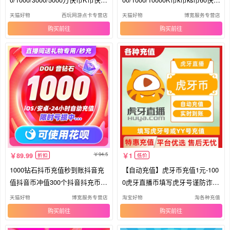
币
币
天猫好物
西玩网游点卡专营店
天猫好物
博宽服务专营店
购买
购买
94.5
89.99
1
折扣
低价
1000钻石抖币充值秒到账抖音充
【自动充值】虎牙币充值1元-100
值抖音币冲值300个抖音抖充币30
0虎牙直播币填写虎牙号谨防诈骗
000
C
天猫好物
博宽服务专营店
淘宝好物
淘各种充值
购买
购买