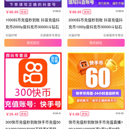
93.8
93.8
88.85
88.85
折扣
折扣
1000抖币充值秒到账 抖音充值抖
2000抖币充值秒到账 抖音充值抖
充币2000y音抖充币30000斗钻石
充币1000y音抖充币30000斗钻石
天猫好物
巨犀服务专营店
天猫好物
巨犀服务专营店
购买
购买
31.5
5.15
29.45
4.88
折扣
折扣
300快币充值秒到账快手币充值50
快币充值秒到账快手币充值直播1
0/1000/3000/5000万快币K币快s
00/1000/10000K币k币ks币60快手