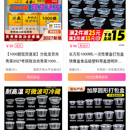
61
20
46
低价
券后价
【1000题现货速发】分批发货肖
长方形1000ML一次性餐盒打包盒
秀荣2027考研政治肖秀荣1000题
快餐盒食品级塑料带盖透明外卖
国家开放大学出版社冲刺背诵手
饭盒
销量5万+
国家开放大学出版社旗舰店
销量3万+
木西田一次性餐饮用品
册 肖4肖四肖八核心考案考研真
购买
10元优惠券
相