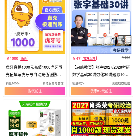
55.7
1000
47
低价
官方立减
虎牙直播1000元充值1000虎牙币
【启航教育】张宇2027/2028考研
充值填写虎牙号自动充值谨防诈
数学基础30讲强化36讲题源1000
骗.
题一千题基高数18讲线代9讲概率
销量2000+
云桔服务专营店
销量8万+
爱启航旗舰店
论9讲大全解8+4书课包8加4网课
购买
优惠8.7元
视频