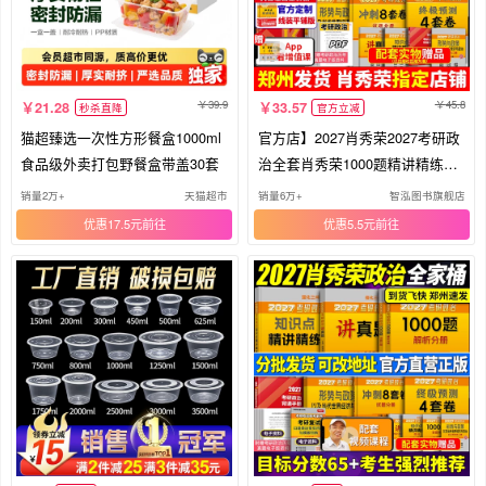
39.9
45.8
21.28
33.57
秒杀直降
官方立减
猫超臻选一次性方形餐盒1000ml
官方店】2027肖秀荣2027考研政
食品级外卖打包野餐盒带盖30套
治全套肖秀荣1000题精讲精练肖
四肖八预测背诵手册27肖秀容一
销量2万+
天猫超市
销量6万+
智泓图书旗舰店
千题肖4全家桶101冲刺腿姐徐涛
优惠17.5元
优惠5.5元
核心考案