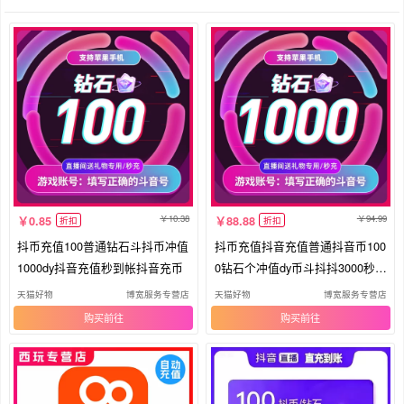
10.38
94.99
0.85
88.88
折扣
折扣
抖币充值100普通钻石斗抖币冲值
抖币充值抖音充值普通抖音币100
1000dy抖音充值秒到帐抖音充币
0钻石个冲值dy币斗抖抖3000秒到
账
天猫好物
博宽服务专营店
天猫好物
博宽服务专营店
购买
购买