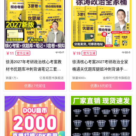
13.7
22.5
11
19
官方立减
官方立减
徐涛2027年考研政治核心考案教
徐涛核心考案2027考研政治全家
材书优题库冲刺背诵笔记三套卷2
桶通关优题库腿姐冲刺背诵手册
7全家桶教案手册2026历年真题1
笔记考点清单模拟卷集预测3套卷
销量1万+
亿卷阁图书旗舰店
销量9000+
金榜时代图书旗舰店
01腿姐思想政治理论资料1000题
101思想政治理论肖秀荣1000题
优惠2.7元
优惠3.5元
肖秀荣
肖四肖八