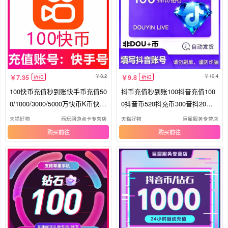
8.2
10.4
7.35
9.8
折扣
折扣
100快币充值秒到账快手币充值50
抖币充值秒到账100抖音充值100
0/1000/3000/5000万快币K币快s
0抖音币520抖充币300音抖20万
币
钻石
天猫好物
西玩网游点卡专营店
天猫好物
巨犀服务专营店
购买
购买