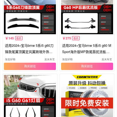
145
275
低价
低价
适用2024+宝马bmw 5系i5 g60刀
适用2024+宝马bmw 5系i5 g60 M
锋款尾翼顶翼定风翼跨境外饰改
Sport海外版MP款尾唇扰流板改
装件
装件
淘宝好物
龙天车艺
淘宝好物
龙天车艺
购买
购买