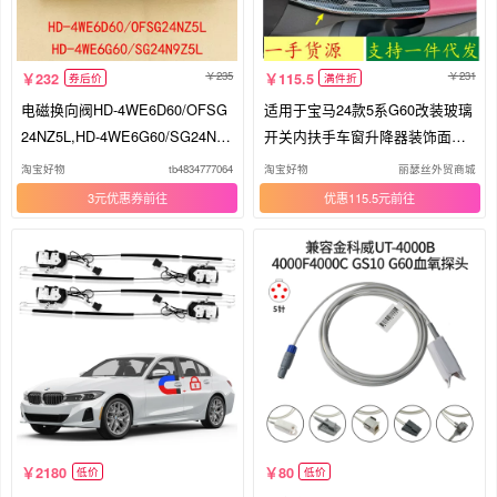
235
231
232
115.5
券后价
满件折
电磁换向阀HD-4WE6D60/OFSG
适用于宝马24款5系G60改装玻璃
24NZ5L,HD-4WE6G60/SG24N9Z
开关内扶手车窗升降器装饰面板
5L现货
碳纤
淘宝好物
tb4834777064
淘宝好物
丽瑟丝外贸商城
3元优惠券
优惠115.5元
2180
80
低价
低价