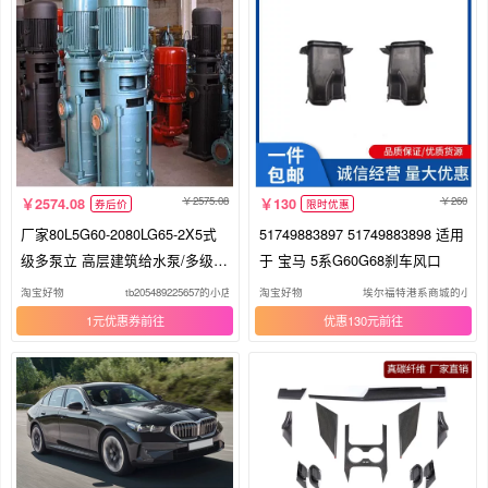
2575.08
260
2574.08
130
券后价
限时优惠
厂家80L5G60-2080LG65-2X5式
51749883897 51749883898 适用
级多泵立 高层建筑给水泵/多级泵
于 宝马 5系G60G68刹车风口
配件
淘宝好物
tb205489225657的小店31
淘宝好物
埃尔福特港系商城的小店
1元优惠券
优惠130元