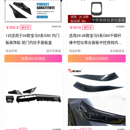
611.8
8620
305.9
4310
满件折
满件折
1对适用于24款宝马5系G60 内门
适用24-26款宝马5系G60干碳纤
板装饰贴 前门内拉手面板盖
维中控仪表台面板中控排挡内饰
改装
淘宝好物
娃外贸商城
淘宝好物
敛词舰官店
优惠305.9元
优惠4310元
2900
874