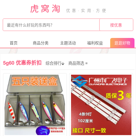
虎窝淘
首页
商品分类
主题活动
福利权益
逛逛好物
5g60 优惠券折扣
综合排行⬙
商品筛选