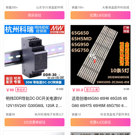
G35灯条
50灯条
销量200+
山东华兴液晶配件网
销量100+
大春液晶配件科技城
购买
优惠2.8元
102
35
99
30.8
券后价
官方立减
明纬DDR导轨DC-DC开关电源5V
适用创维65G50 65H6 65G35 65
12V15V24V G30G60L 120A 240
G60 65H7S 65H5M 65G750 65G
B 480C D
950灯条
销量59
杭州科瑞电子有限公司
销量12
科宝液晶电子配件商城
3元优惠券
优惠4.2元