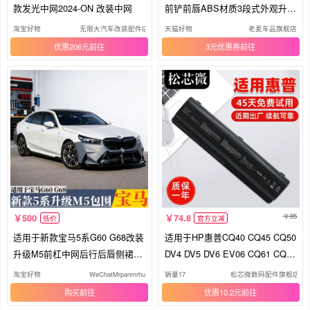
款发光中网2024-ON 改装中网
前铲前唇ABS材质3段式外观升级
改装件
淘宝好物
无限大汽车改装配件店
天猫好物
老麦车品旗舰店
优惠206元
3元优惠券
85
500
74.8
低价
官方立减
适用于新款宝马5系G60 G68改装
适用于HP惠普CQ40 CQ45 CQ50
升级M5前杠中网后行后唇侧裙侧
DV4 DV5 DV6 EV06 CQ61 CQ41
杠
G50 G60 HSTNN-C51C/LB72/U
淘宝好物
WeChatMrpanmrhu
销量17
松芯微数码配件旗舰店
B73笔记本电脑电池
购买
优惠10.2元