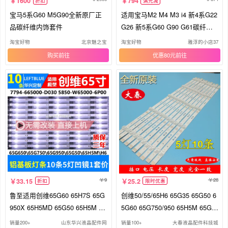
1600
794
折扣
满元减
宝马5系G60 M5G90全新原厂正
适用宝马M2 M4 M3 i4 新4系G22
品碳纤维内饰套件
G26 新5系G60 G90 G61碳纤维
灯眉
淘宝好物
北京魅之宝
淘宝好物
雅浮的小店37
购买
优惠80元
9
28
33.15
25.2
折扣
限时优惠
鲁至适用创维65G60 65H7S 65G
创维50/55/65H6 65G35 65G50 6
950X 65H5MD 65G50 65H5M 65
5G60 65G750/950 65H5M 65G6
G35灯条
50灯条
销量200+
山东华兴液晶配件网
销量100+
大春液晶配件科技城