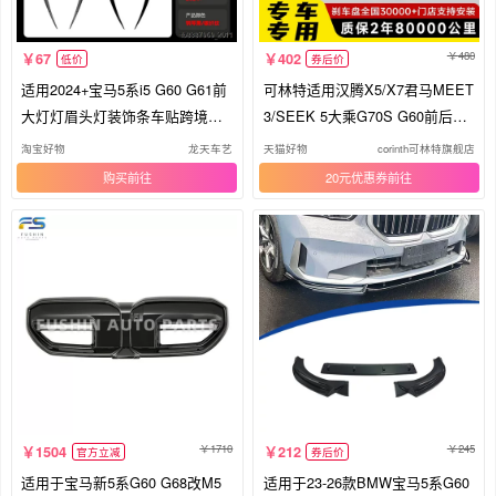
480
67
402
低价
券后价
适用2024+宝马5系i5 G60 G61前
可林特适用汉腾X5/X7君马MEET
大灯灯眉头灯装饰条车贴跨境改
3/SEEK 5大乘G70S G60前后刹
装件
车盘
淘宝好物
龙天车艺
天猫好物
corinth可林特旗舰店
购买
20元优惠券
1710
245
1504
212
官方立减
券后价
适用于宝马新5系G60 G68改M5
适用于23-26款BMW宝马5系G60