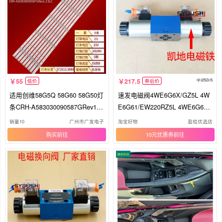
253.5
55
217.5
低价
券后价
适用创维58G5Q 58G60 58G50灯
速发电磁阀4WE6G6X/GZ5L 4W
条CRH-A583030090587GRev1.1
E6G61/EW220RZ5L 4WE6G60/
SLC背
AW220-50Z4
销量10
广州市广发电子
淘宝好物
盈桂优选店
购买
10元优惠券