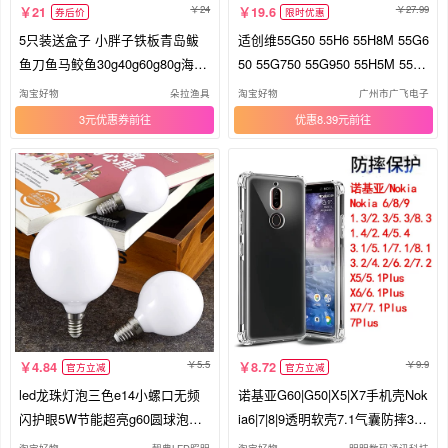
24
27.99
21
19.6
券后价
限时优惠
5只装送盒子 小胖子铁板青岛鲅
适创维55G50 55H6 55H8M 55G6
鱼刀鱼马鲛鱼30g40g60g80g海钓
50 55G750 55G950 55H5M 55G
船钓
60灯条
淘宝好物
朵拉渔具
淘宝好物
广州市广飞电子
3元优惠券
优惠8.39元
5.5
9.9
4.84
8.72
官方立减
官方立减
led龙珠灯泡三色e14小螺口无频
诺基亚G60|G50|X5|X7手机壳Nok
闪护眼5W节能超亮g60圆球泡暖
ia6|7|8|9透明软壳7.1气囊防摔3.2|
白光
4.2|7.2硅胶套5.3|8.3|1.4|5.4