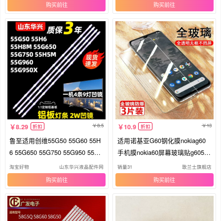
购买
购买
8.5
13
8.29
10.9
折扣
折扣
鲁至适用创维55G50 55G60 55H
适用诺基亚G60钢化膜nokiag60
6 55G650 55G750 55G950 55H5
手机膜nokia60屏幕玻璃贴g605g
M 灯条
版保护膜5g电话贴膜防爆高清萤
淘宝好物
山东华兴液晶配件网
销量31
歌兰士旗舰店
幕抗蓝光屏保模
购买
购买