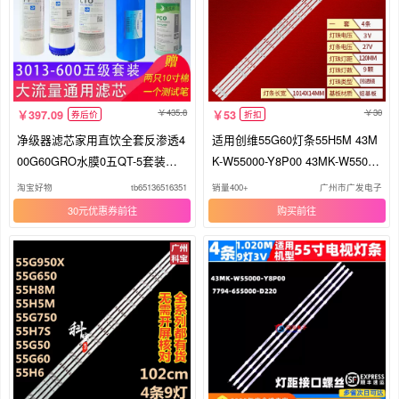
435.8
30
397.09
53
券后价
折扣
净级器滤芯家用直饮全套反渗透4
适用创维55G60灯条55H5M 43M
00G60GRO水膜0五QT-5套装净
K-W55000-Y8P00 43MK-W55000
水机过
-7P00
淘宝好物
tb65136516351
销量400+
广州市广发电子
30元优惠券
购买