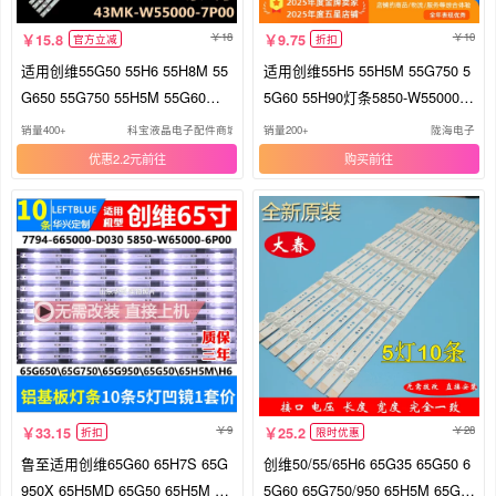
18
10
15.8
9.75
官方立减
折扣
适用创维55G50 55H6 55H8M 55
适用创维55H5 55H5M 55G750 5
G650 55G750 55H5M 55G60背
5G60 55H90灯条5850-W55000-7
光灯条
P00
销量400+
科宝液晶电子配件商城
销量200+
陇海电子
优惠2.2元
购买
9
28
33.15
25.2
折扣
限时优惠
鲁至适用创维65G60 65H7S 65G
创维50/55/65H6 65G35 65G50 6
950X 65H5MD 65G50 65H5M 65
5G60 65G750/950 65H5M 65G6