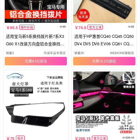
95
85
85.5
74.8
限时补贴
官方立减
适用宝马新5系换挡拨片新7系X3
适用于HP惠普CQ40 CQ45 CQ50
G60 X1改装方向盘铝合金换挡拨
DV4 DV5 DV6 EV06 CQ61 CQ41
片
G50 G60 HSTNN-C51C/LB72/U
销量5
华迪车品专营店
销量25
WEEKONE旗舰店
B73笔记本电脑电池
优惠9.5元
优惠10.2元
339.15
75
298.15
低价
官方立减