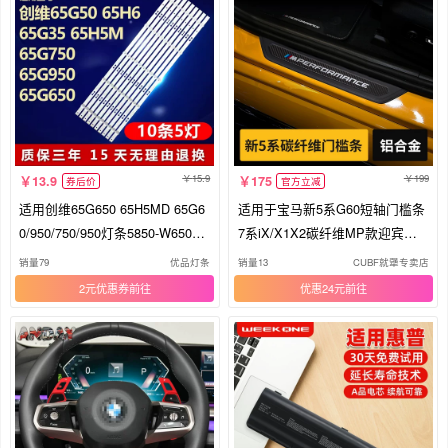
15.9
199
13.9
175
券后价
官方立减
适用创维65G650 65H5MD 65G6
适用于宝马新5系G60短轴门槛条
0/950/750/950灯条5850-W65000-
7系iX/X1X2碳纤维MP款迎宾踏
6P00
板护板
销量79
优品灯条
销量13
CUBF就犟专卖店
2元优惠券
优惠24元