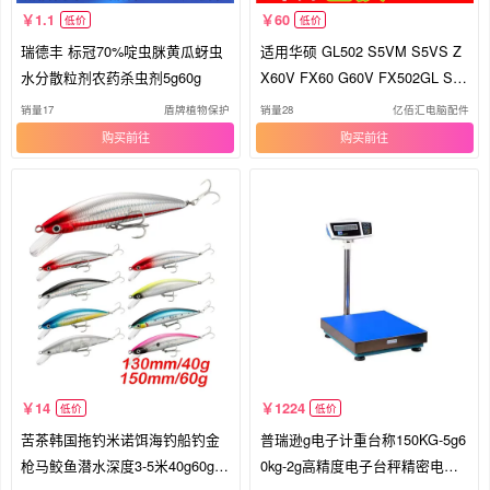
1.1
60
低价
低价
瑞德丰 标冠70%啶虫脒黄瓜蚜虫
适用华硕 GL502 S5VM S5VS Z
水分散粒剂农药杀虫剂5g60g
X60V FX60 G60V FX502GL S5
VT 键盘
销量17
盾牌植物保护
销量28
亿佰汇电脑配件
购买
购买
14
1224
低价
低价
苦茶韩国拖钓米诺饵海钓船钓金
普瑞逊g电子计重台称150KG-5g6
枪马鲛鱼潜水深度3-5米40g60g路
0kg-2g高精度电子台秤精密电子