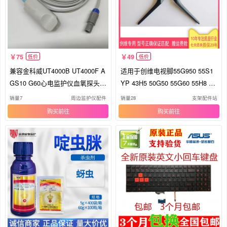
75
49
低价
低价
兼容金科威UT4000B UT4000F A
适用于创维电视脚55G950 55S1
GS10 G60心电监护仪血氧探头5
YP 43H5 50G50 55G60 55H8 55
针
H5底座
销量7
周边监护仪配件
销量28
支架配件站
购买
购买