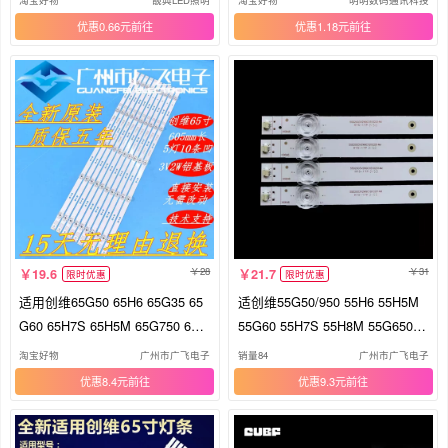
淘宝好物
靓典LED照明
淘宝好物
明明数码通讯科技
优惠0.66元
优惠1.18元
28
31
19.6
21.7
限时优惠
限时优惠
适用创维65G50 65H6 65G35 65
适创维55G50/950 55H6 55H5M
G60 65H7S 65H5M 65G750 65G
55G60 55H7S 55H8M 55G650/7
950灯条
50灯条
淘宝好物
广州市广飞电子
销量84
广州市广飞电子
优惠8.4元
优惠9.3元