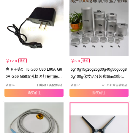
12.8
6.8
低价
低价
壹明王头灯T5 G60 C30 L90A G6
5g10g15g20g25g30g40g50g60g8
0A G59 G58双孔探照灯充电器线
0g100g化妆品分装膏霜面霜铝盒
C20
铝瓶
销量24
三口电动工具配件商贸经营部
销量57
a广州新鸿包装制品
购买
购买