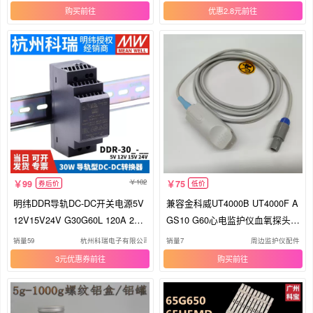
购买
优惠2.8元
102
99
75
券后价
低价
明纬DDR导轨DC-DC开关电源5V
兼容金科威UT4000B UT4000F A
12V15V24V G30G60L 120A 240
GS10 G60心电监护仪血氧探头5
B 480C D
针
销量59
杭州科瑞电子有限公司
销量7
周边监护仪配件
3元优惠券
购买