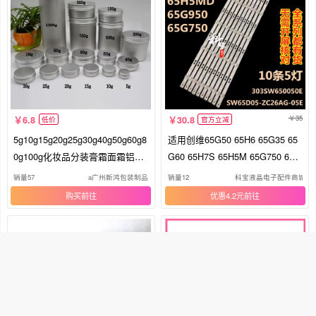
35
6.8
30.8
低价
官方立减
5g10g15g20g25g30g40g50g60g8
适用创维65G50 65H6 65G35 65
0g100g化妆品分装膏霜面霜铝盒
G60 65H7S 65H5M 65G750 65G
铝瓶
950灯条
销量57
a广州新鸿包装制品
销量12
科宝液晶电子配件商城
购买
优惠4.2元