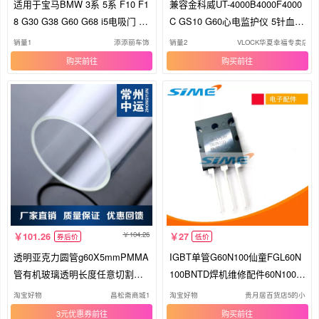
适用于宝马BMW 3系 5系 F10 F1
兼容金科威UT-4000B4000F4000
8 G30 G38 G60 G68 i5电吸门 右
C GS10 G60心电监护仪 5针血氧
舵
探头
销量1
添添丽车饰
销量2
VLOCK华夏幸福专卖店
购买
购买
104.26
101.26
27
券后价
低价
透明亚克力圆管g60X5mmPMMA
IGBT单管G60N100仙童FGL60N
管有机玻璃透明长度任意切割加
100BNTD焊机维修配件60N100原
工定做
装全新ON
淘宝好物
昌松斋商城1
淘宝好物
贵月居百货店5的小
3元优惠券
购买