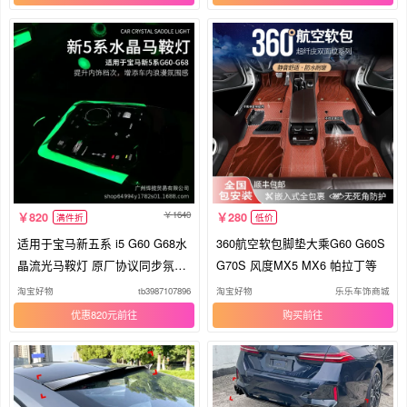
1640
820
280
满件折
低价
适用于宝马新五系 i5 G60 G68水
360航空软包脚垫大乘G60 G60S
晶流光马鞍灯 原厂协议同步氛围
G70S 风度MX5 MX6 帕拉丁等
灯
淘宝好物
tb3987107896
淘宝好物
乐乐车饰商城
优惠820元
购买