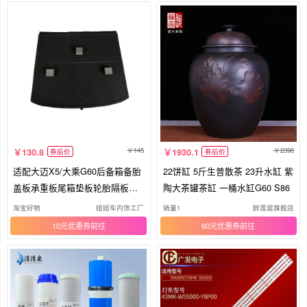
145
2398
130.8
1930.1
券后价
券后价
适配大迈X5/大乘G60后备箱备胎
22饼缸 5斤生普散茶 23升水缸 紫
盖板承重板尾箱垫板轮胎隔板行
陶大茶罐茶缸 一桶水缸G60 S86
李箱
淘宝好物
妞妞车内饰工厂
销量1
醉莲居旗舰店
10元优惠券
60元优惠券