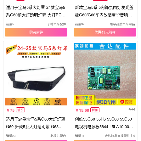
适用于宝马5系大灯罩 24款宝马5
新款宝马5系i5内饰氛围灯发光盖
系G60前大灯透明灯壳 大灯PC面
板G60/G68车内改装宝华音响喇
罩
叭
销量5
子皓汽车配件
销量39
眉宇品质汽车用品
购买
优惠41元
16
75
15.68
低价
折扣
适用于24款宝马5系G60大灯灯罩
创维55G60 55H6 55C60 55G50
G60 新款5系大灯透明罩 G68大
电视机电源板5844-L5LA10-0000
灯壳
L5LA1
销量23
北极汽配店
销量11
金达液晶电视配件主营店