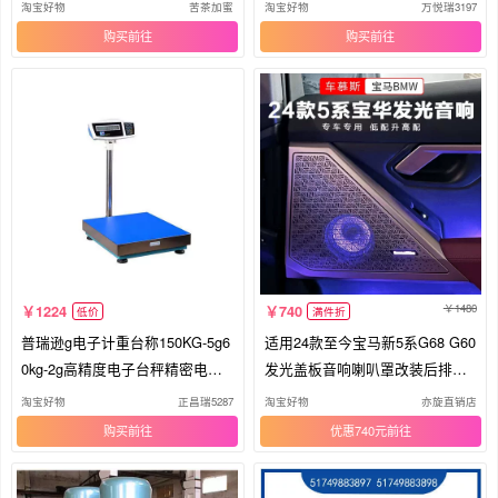
亚
台秤
淘宝好物
苦茶加蜜
淘宝好物
万悦瑞3197
购买
购买
1480
1224
740
低价
满件折
普瑞逊g电子计重台称150KG-5g6
适用24款至今宝马新5系G68 G60
0kg-2g高精度电子台秤精密电子
发光盖板音响喇叭罩改装后排氛
台秤
围灯
淘宝好物
正昌瑞5287
淘宝好物
亦旋直销店
购买
优惠740元