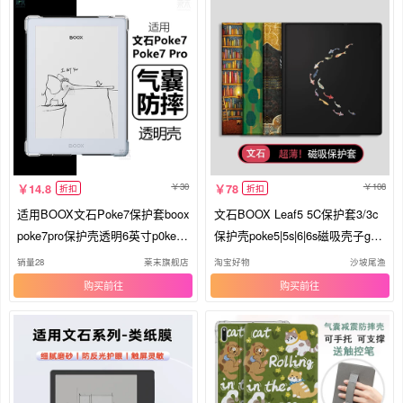
30
108
14.8
78
折扣
折扣
适用BOOX文石Poke7保护套boox
文石BOOX Leaf5 5C保护套3/3c
poke7pro保护壳透明6英寸p0ke5s
保护壳poke5|5s|6|6s磁吸壳子go c
清水壳4阅读器3电子书por墨水屏
olor7 page7英寸外壳墨水屏电子
销量28
莱末旗舰店
淘宝好物
沙坡尾渔
2全包硅胶外壳膜
书轻薄皮套
购买
购买