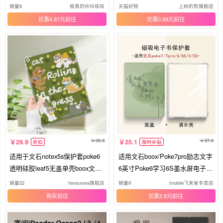
7/6/5s清水壳neo3pro掌阅light4汉
读器AR膜保护膜Leaf3电子书贴
销量6
极黑的咔咔咳咳
天猫好物
上树的熊旗舰店
王clear6p
膜非钢化膜屏幕膜
优惠4.87元
优惠0.88元
30.9
27.9
29.9
25.1
折扣
限时补贴
适用于文石notex5s保护套poke6
适用文石boox/Poke7pro励志文字
透明硅胶leaf5无盖单壳boox文石t
6英寸Poke6学习6S墨水屏电子纸
10c阅读器poke5s高颜值go color7
Poke5/5S阅读器磁吸可拆分电子
销量22
honoursea旗舰店
销量8
imobile飞来雀专卖店
二代tab10c
书保护壳套简约
购买
优惠2.8元