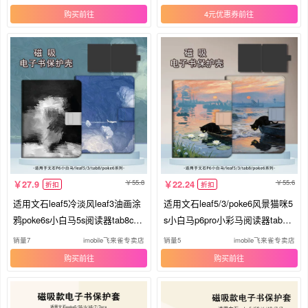
购买
4元优惠券
55.8
55.6
27.9
22.24
折扣
折扣
适用文石leaf5冷淡风leaf3油画涂
适用文石leaf5/3/poke6风景猫咪5
鸦poke6s小白马5s阅读器tab8c磁
s小白马p6pro小彩马阅读器tab8c
吸Note电子书BOOX保护套Page
磁吸Note电子书BOOX保护套电
销量7
imobile飞来雀专卖店
销量5
imobile飞来雀专卖店
电纸书x5s保护壳
纸书保护壳卡通
购买
购买