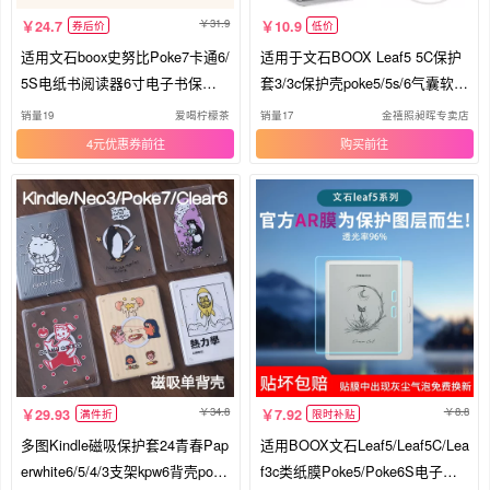
31.9
24.7
10.9
券后价
低价
适用文石boox史努比Poke7卡通6/
适用于文石BOOX Leaf5 5C保护
5S电纸书阅读器6寸电子书保护
套3/3c保护壳poke5/5s/6气囊软壳
壳套
go color7 page7英寸外壳墨水屏
销量19
爱喝柠檬茶
销量17
金禧照昶晖专卖店
电子书轻薄皮套
4元优惠券
购买
34.8
8.8
29.93
7.92
满件折
限时补贴
多图Kindle磁吸保护套24青春Pap
适用BOOX文石Leaf5/Leaf5C/Lea
erwhite6/5/4/3支架kpw6背壳poke
f3c类纸膜Poke5/Poke6S电子阅