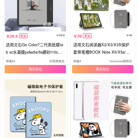
29.8
40
28.8
39
折扣
折扣
适用文石Go Color7二代类纸膜ta
适用文石阅读器X2/X3/X3S保护
b xc水凝膜poke5s/6s磨砂t10c海
套带笔槽BOOX Note X5/X5s/X6
外版air5/4防反光T13c护眼leaf3c
支架poke 7/7pro防摔p6小白马Ta
销量64
初锦旗舰店
销量8
honoursea旗舰店
电纸书保护膜
b10C清水壳Leaf5
购买
购买