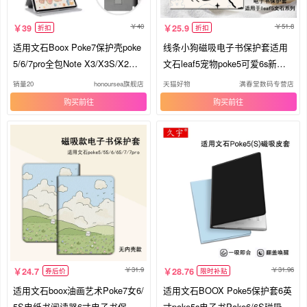
40
51.8
39
25.9
折扣
折扣
适用文石Boox Poke7保护壳poke
线条小狗磁吸电子书保护套适用
5/6/7pro全包Note X3/X3S/X2防
文石leaf5宠物poke5可爱6s新款3
摔套x5/x5s/x6阅读器Go Color7透
阅读器tab8c/mini/onyxbooxpage/
销量20
honoursea旗舰店
天猫好物
满春堂数码专营店
明X3 Pro硅胶壳
7.8寸电纸书壳
购买
购买
31.9
31.96
24.7
28.76
券后价
限时补贴
适用文石boox油画艺术Poke7女6/
适用文石BOOX Poke5保护套6英
5S电纸书阅读器6寸电子书保护
寸poke5s电子书Poke6/6S磁吸皮