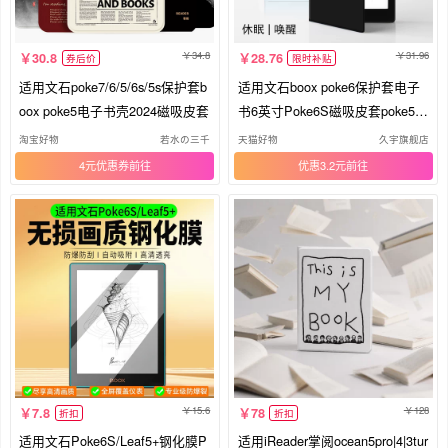
34.8
31.96
30.8
28.76
券后价
限时补贴
适用文石poke7/6/5/6s/5s保护套b
适用文石boox poke6保护套电子
oox poke5电子书壳2024磁吸皮套
书6英寸Poke6S磁吸皮套poke5/5
s保护壳Leaf5/5C/5+墨水屏阅读
淘宝好物
若水の三千
天猫好物
久宇旗舰店
器轻薄休眠双面夹
4元优惠券
优惠3.2元
15.6
128
7.8
78
折扣
折扣
适用文石Poke6S/Leaf5+钢化膜P
适用iReader掌阅ocean5pro|4|3tur