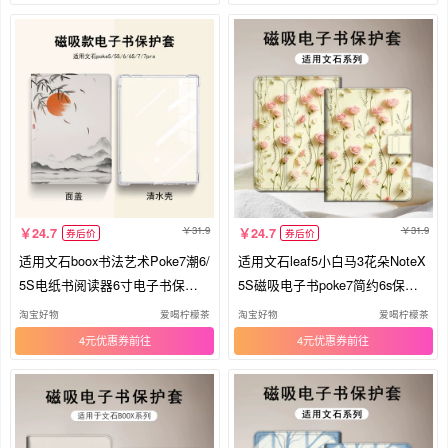
31.9
31.9
24.7
24.7
券后价
券后价
适用文石boox书法艺术Poke7潮6/
适用文石leaf5小白马3花朵NoteX
5S电纸书阅读器6寸电子书保护
5S磁吸电子书poke7简约6s保护
壳套
套壳
淘宝好物
爱喝柠檬茶
淘宝好物
爱喝柠檬茶
4元优惠券
4元优惠券