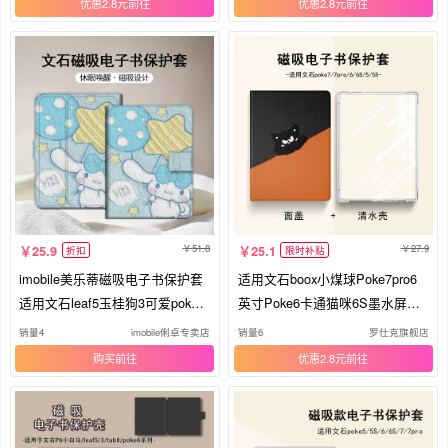
优惠2.8元
优惠2.8元
51.8
27.9
25.9
25.1
折扣
限时补贴
imobile美乐蒂磁吸电子书保护套
适用文石boox小煤球Poke7pro6
适用文石leaf5玉桂狗3可爱poke6
英寸Poke6卡通猫咪6S墨水屏电
s阅读器tab8c/mini/onyxbooxpag
子纸Poke5可爱5S阅读器磁吸可
销量4
imobile俐卓专卖店
销量6
罗仕克旗舰店
e/7.8电纸书壳
拆分电子书保护壳套
购买
优惠2.8元