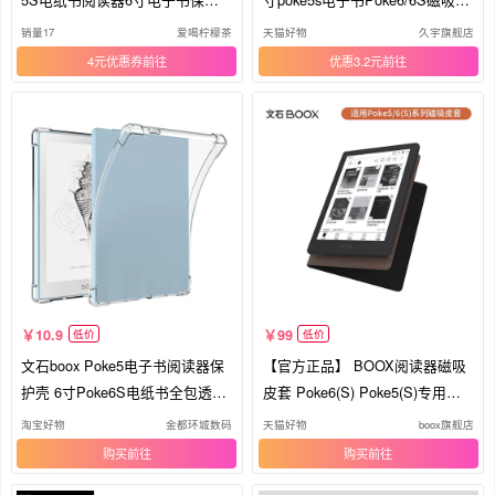
壳套
套Leaf5/5c/5+电纸书阅读器商务
销量17
爱喝柠檬茶
天猫好物
久宇旗舰店
轻薄防摔休眠套壳
4元优惠券
优惠3.2元
10.9
99
低价
低价
文石boox Poke5电子书阅读器保
【官方正品】 BOOX阅读器磁吸
护壳 6寸Poke6S电纸书全包透明
皮套 Poke6(S) Poke5(S)专用
软壳
（不适用于其他型号）文石ONY
淘宝好物
金都环城数码
天猫好物
boox旗舰店
X原装配件
购买
购买