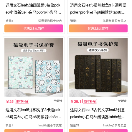
适用文石leaf5油画雏菊3抽象pok
适用文石leaf5猫咪献鱼3卡通可爱
e6小清新5s小白马p6pro小彩马阅
poke7pro小白马p6阅读器tab8c磁
读器tab8c磁吸Note电子书BOOX
吸NoteX6/5S/Air4C电子书BOOX
销量8
满春堂数码专营店
销量1
满春堂数码专营店
保护套电纸书壳
保护套电纸书壳
优惠2.8元
优惠2.8元
27.8
27.9
25
25.1
限时补贴
限时补贴
适用文石leaf5涂鸦兔子3卡通pok
适用文石leaf5古代文字leaf3创意
e6可爱5s小白马p6阅读器tab8c磁
poke6s小白马5s阅读器tab8c磁吸
吸NoteX5S闺蜜Air4C电子书BOO
Note电子书保护套/BOOX/Page
销量1
imobile俐卓专卖店
销量78
imobile贞宗专卖店
X保护套电纸书壳
电纸书x5s保护壳