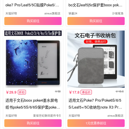
oke7 Pro/Leaf5/5C贴膜Poke5/5S
bo文石leaf5|5c保护套boox poke7|
类纸膜Poke6保护膜BOOX电子书
6s保护壳磁吸分离超薄壳pro休眠
天猫好物
atreus旗舰店
销量24
沙坡尾渔
阅读器屏幕膜
唤醒外壳
购买
购买
58
18.8
29.9
17.8
折扣
券后价
适用于文石boox poke4墨水屏电
适用文石Poke7 Pro/Poke6S/6/5
纸书poke5/5S/6/6S保护套poke2/
S/Leaf5+/5C收纳包note X3 Pro/L
3皮套poke4S电子书6英寸poke4li
eaf3C/3保护套Tab8C/10C电子书
天猫好物
爱保世纪数码配件专营店
天猫好物
atreus旗舰店
te简约阅读器壳
阅读器内胆包
购买
1元优惠券