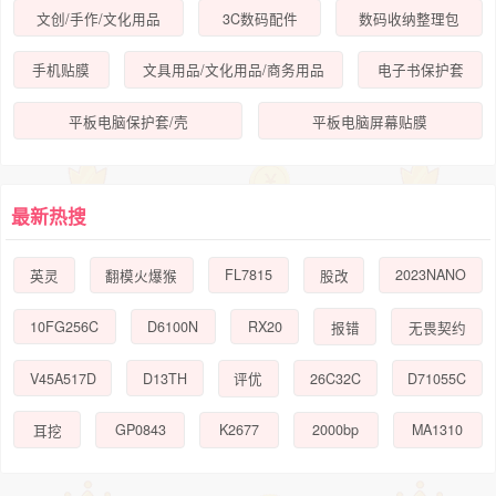
文创/手作/文化用品
3C数码配件
数码收纳整理包
手机贴膜
文具用品/文化用品/商务用品
电子书保护套
平板电脑保护套/壳
平板电脑屏幕贴膜
最新热搜
FL7815
2023NANO
英灵
翻模火爆猴
股改
10FG256C
D6100N
RX20
报错
无畏契约
V45A517D
D13TH
26C32C
D71055C
评优
GP0843
K2677
2000bp
MA1310
耳挖