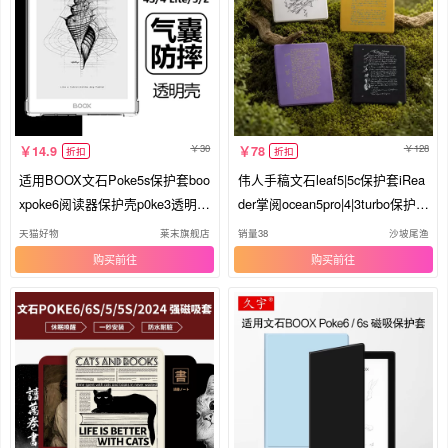
30
128
14.9
78
折扣
折扣
适用BOOX文石Poke5s保护套boo
伟人手稿文石leaf5|5c保护套iRea
xpoke6阅读器保护壳p0ke3透明2
der掌阅ocean5pro|4|3turbo保护壳
电子书全包7pro寸气囊防摔b00x
boox poke7|6s磁吸分离超薄壳休
天猫好物
莱末旗舰店
销量38
沙坡尾渔
平板4lite硅胶外壳
眠可拆卸
购买
购买