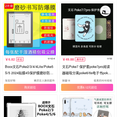
12.4
58
6.82
49.88
折扣
满件折
Boox文石Poke2/3/4/4Lite/Poke5
文石Poke7 保护套poke7pro阅读
S/5 2024贴膜4S保护膜磨砂防反
器磁吸分离poke6/6s电子书poke
光软膜书写绘画膜6S非钢化膜Po
5/5s墨水屏poke纸书背壳水墨屏
淘宝好物
精灵巨人数码配件
销量18
极黑的咔咔咳咳
ke6原装膜
电子阅览支架
购买
优惠8.12元