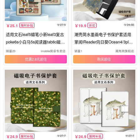
27.9
24.88
25.1
19.9
限时补贴
折扣
适用文石leaf5蜡笔小新leaf3复古
潮壳简水墨画电子书保护套适用
poke6s小白马5s阅读器tab8c磁吸
掌阅iReader向日葵Ocean4/3plus/
Note电子书BOOX卡通保护套Pag
mini/tab8c磁吸turbo3文石poke5/
销量20
imobile俐卓专卖店
销量1
潮壳简旗舰店
e电纸书x5s壳潮
6s墨水屏壳
优惠2.8元
购买
27.7
27.7
24.9
24.9
限时补贴
限时补贴