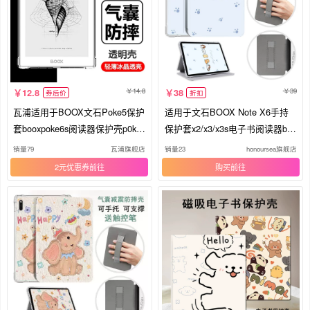
14.8
39
12.8
38
券后价
折扣
瓦浦适用于BOOX文石Poke5保护
适用于文石BOOX Note X6手持
套booxpoke6s阅读器保护壳p0ke
保护套x2/x3/x3s电子书阅读器boo
3透明2电子书全包7寸气囊b00x平
x poke7/7pro透明Tab10C 10.3英
销量79
瓦浦旗舰店
销量23
honoursea旗舰店
板4lite硅胶软壳
寸硅胶软壳Leaf5
2元优惠券
购买