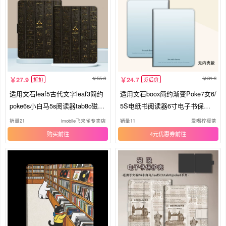
55.8
31.9
27.9
24.7
折扣
券后价
适用文石leaf5古代文字leaf3简约
适用文石boox简约渐变Poke7女6/
poke6s小白马5s阅读器tab8c磁吸
5S电纸书阅读器6寸电子书保护
Note电子书BOOX保护套Page电
壳套
销量21
imobile飞来雀专卖店
销量11
爱喝柠檬茶
纸书x5s保护壳潮
购买
4元优惠券