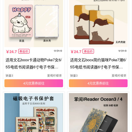
31.9
31.9
24.7
24.7
券后价
券后价
适用文石boox卡通动物Poke7女6/
适用文石boox简约猫咪Poke7潮6/
5S电纸书阅读器6寸电子书保护
5S电纸书阅读器6寸电子书保护
壳套
壳套
销量3
爱喝柠檬茶
销量3
爱喝柠檬茶
4元优惠券
4元优惠券