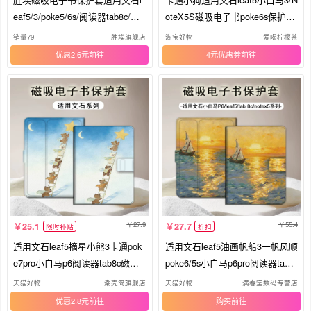
eaf5/3/poke5/6s/阅读器tab8c/min
oteX5S磁吸电子书poke6s保护套
i/onyxbooxpage/7.8电纸书壳
壳
销量79
胜埃旗舰店
淘宝好物
爱喝柠檬茶
优惠2.6元
4元优惠券
27.9
55.4
25.1
27.7
限时补贴
折扣
适用文石leaf5摘星小熊3卡通pok
适用文石leaf5油画帆船3一帆风顺
e7pro小白马p6阅读器tab8c磁吸N
poke6/5s小白马p6pro阅读器tab8
oteX6创意X5S/Air4C电子书BOO
c磁吸Note电子书BOOX保护套Air
天猫好物
潮壳简旗舰店
天猫好物
满春堂数码专营店
X保护套电纸书壳
4C电纸书壳潮
优惠2.8元
购买