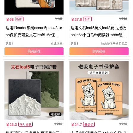
128
55.6
68
27.8
折扣
折扣
适用iReader掌阅ocean5pro|4|3tur
适用文石leaf5英文leaf3复古报纸
bo保护壳可爱文石leaf5+5c保护
poke6s小白马5s阅读器tab8c磁吸
套boox poke7|6s磁吸分离卡通超
Note电子书BOOX保护套Page电
销量1
沙坡尾渔
销量3
imobile飞来雀专卖店
薄休眠可拆卸
纸书x5s保护壳潮
购买
购买
25.9
31.9
23.3
24.7
限时补贴
券后价
胜埃磁吸电子书保护套适用文石l
卡通小狗适用文石leaf5小白马3/N