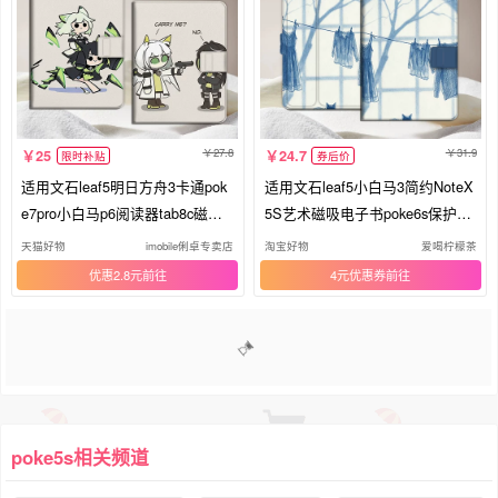
27.8
31.9
25
24.7
限时补贴
券后价
适用文石leaf5明日方舟3卡通pok
适用文石leaf5小白马3简约NoteX
e7pro小白马p6阅读器tab8c磁吸N
5S艺术磁吸电子书poke6s保护套
oteX6趣味X5S/Air4C电子书BOO
壳
天猫好物
imobile俐卓专卖店
淘宝好物
爱喝柠檬茶
X保护套电纸书壳
优惠2.8元
4元优惠券
1
2
3
poke5s相关频道