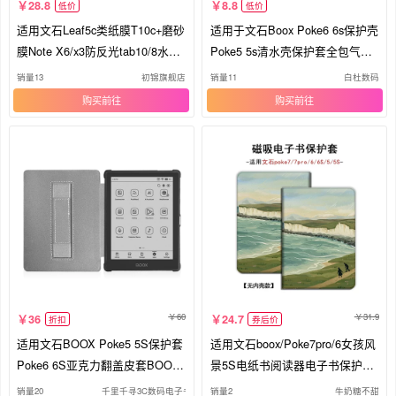
28.8
8.8
低价
低价
适用文石Leaf5c类纸膜T10c+磨砂
适用于文石Boox Poke6 6s保护壳
膜Note X6/x3防反光tab10/8水凝
Poke5 5s清水壳保护套全包气囊
膜T13C软Poke7Pro护眼膜Poke
透明壳防刮摔TPU水晶软壳简约6
销量13
初锦旗舰店
销量11
白杜数码
5/6s电子书保护膜
寸
购买
购买
60
31.9
36
24.7
折扣
券后价
适用文石BOOX Poke5 5S保护套
适用文石boox/Poke7pro/6女孩风
Poke6 6S亚克力翻盖皮套BOOX
景5S电纸书阅读器电子书保护壳
GO6 6英寸亚克力手托休眠皮套
套
销量20
千里千寻3C数码电子书皮套厂家
销量2
牛奶糖不甜