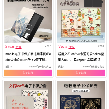
39.8
55.6
19.9
27.8
折扣
折扣
imobile电子书保护套适用掌阅iRe
适用文石leaf5/3卡通可爱poke6星
ader雪山Ocean4唯美2汉王磁吸
星人5s小白马p6pro小彩马阅读器
文石leaf3/tab8c风景mini小众pok
tab8c磁吸Note电子书BOOX保护
销量19
imobile飞来雀专卖店
销量9
imobile飞来雀专卖店
e5/6s阅读器壳
套电纸书保护壳
购买
购买