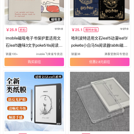
51.8
27.9
25.9
25.1
折扣
限时补贴
imobile磁吸电子书保护套适用文
哈利波特适用文石leaf5动漫leaf3/
石leaf5趣味3文字poke5/6s阅读器
poke6s小白马5s阅读器tab8c磁吸
tab8c简约mini个性onyxbooxpag
Note电子书BOOX保护套Page电
销量100+
imobile飞来雀专卖店
销量38
满春堂数码专营店
e/7.8电纸书壳
纸书x5s保护壳
购买
优惠2.8元