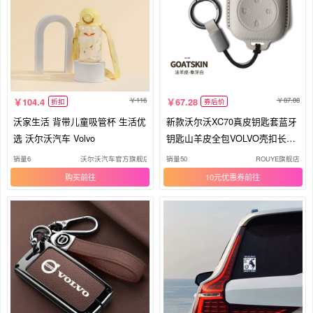
116
87.88
104.4
67.28
折扣
券后价
沃家生活 背带儿童吸管杯 生活优
新款沃尔沃XC70真皮钥匙套蓝牙
选 沃尔沃汽车 Volvo
钥匙山羊皮全包VOLVO壳扣长续
航
销量6
沃尔沃汽车官方旗舰店
销量50
ROUYE旗舰店
购买
10元优惠券