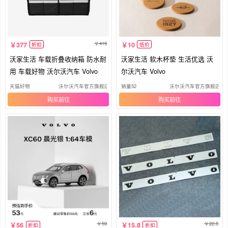
419
377
10
折扣
低价
沃家生活 车载折叠收纳箱 防水耐
沃家生活 软木杯垫 生活优选 沃
用 车载好物 沃尔沃汽车 Volvo
尔沃汽车 Volvo
天猫好物
沃尔沃汽车官方旗舰店
销量52
沃尔沃汽车官方旗舰店
购买
购买
59
22.8
56
15.8
折扣
折扣