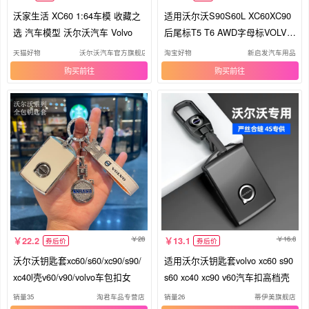
沃家生活 XC60 1:64车模 收藏之
适用沃尔沃S90S60L XC60XC90
选 汽车模型 沃尔沃汽车 Volvo
后尾标T5 T6 AWD字母标VOLVO
标志字标
天猫好物
沃尔沃汽车官方旗舰店
淘宝好物
新启发汽车用品
购买
购买
28
16.8
22.2
13.1
券后价
券后价
沃尔沃钥匙套xc60/s60/xc90/s90/
适用沃尔沃钥匙套volvo xc60 s90
xc40l壳v60/v90/volvo车包扣女
s60 xc40 xc90 v60汽车扣高档壳
销量35
淘君车品专营店
销量26
蒂伊美旗舰店