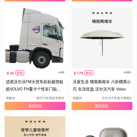
50
221
40
179
折扣
折扣
适用沃尔沃FM大货车彩标装饰贴
沃家生活 晴雨两用伞 六折精简小
纸VOLVO FH重卡个性车门贴画F
巧 生活优选 沃尔沃汽车 Volvo
E车贴
销量46
皓艺汽车用品专营店
销量20
沃尔沃汽车官方旗舰店
购买
购买