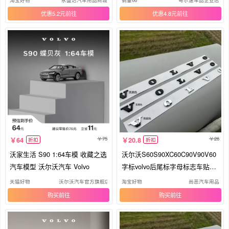
优惠5.2元
优惠4.8元
75
26
64
20.8
折扣
折扣
沃家生活 S90 1:64车模 收藏之选
沃尔沃S60S90XC60C90V90V60
汽车模型 沃尔沃汽车 Volvo
字标volvo后尾标字母标志车贴改
装黑色
天猫好物
沃尔沃汽车官方旗舰店
淘宝好物
尚恶汽车用品
购买
购买