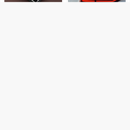
26.6
49
25.6
43.1
券后价
官方立减
适用volvo沃尔沃XC60钥匙套S60l
沃尔沃Volvo北欧驼鹿设计车贴安
S80l V60 V40 XC40遥控金属包
全第一创意挡风玻璃贴纸不留胶
扣
销量23
岚江旗舰店
销量43
安迪创造
1元优惠券
优惠5.9元
58
41.8
48
27.6
券后价
券后价
适用沃尔沃钥匙套XC60车S90壳
适用沃尔沃钥匙套新xc60s60xc90