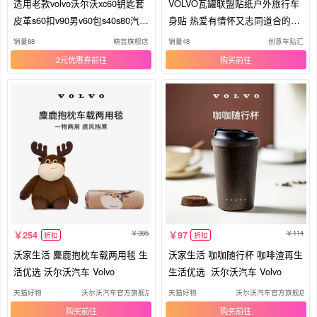
适用老款volvo沃尔沃xc60钥匙套
VOLVO瓦罐联盟贴纸户外旅行车
皮革s60扣v90男v60包s40s80汽车
身贴 热爱有情怀又志同道合的一
女
群人
销量88
萌芸旗舰店
销量48
创意车贴汇
2元优惠券
购买
385
114
254
97
折扣
折扣
沃家生活 麋鹿抱枕车载两用毯 生
沃家生活 咖咖随行杯 咖啡渣再生
活优选 沃尔沃汽车 Volvo
生活优选 沃尔沃汽车 Volvo
天猫好物
沃尔沃汽车官方旗舰店
天猫好物
沃尔沃汽车官方旗舰店
购买
购买