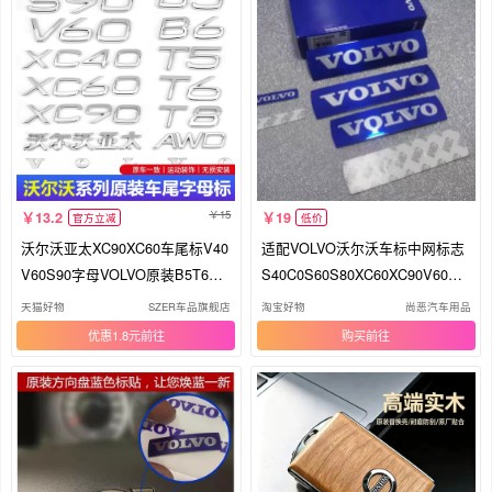
15
13.2
19
官方立减
低价
沃尔沃亚太XC90XC60车尾标V40
适配VOLVO沃尔沃车标中网标志
V60S90字母VOLVO原装B5T6AW
S40C0S60S80XC60XC90V60V4
D排量标
0标
天猫好物
SZER车品旗舰店
淘宝好物
尚恶汽车用品
优惠1.8元
购买