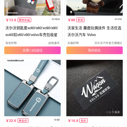
18.8
114
13.8
89
限时补贴
折扣
沃尔沃钥匙套xc60/s60/xc90/s90/
沃家生活 麋鹿玩偶挂件 生活优选
xc40l扣v60/v90/volvo车壳包极星
沃尔沃汽车 Volvo
淘宝好物
战地通讯
天猫好物
沃尔沃汽车官方旗舰店
优惠1.9元
购买
28
22.6
16.8
券后价
低价