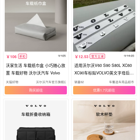
125
14.23
106
12.53
折扣
官方立减
沃家生活 车载纸巾盒 小巧随心放
适用沃尔沃V60 S90 S80L XC60
置 车载好物 沃尔沃汽车 Volvo
XC90车标贴VOLVO英文字母后尾
标志
天猫好物
沃尔沃汽车官方旗舰店
销量62
车馨选车用品超市
购买
优惠1.7元