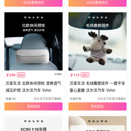
3元优惠券
2元优惠券
294
249
112
折扣
低价
沃家生活 北欧休闲颈枕 清爽透气
沃家生活 毛绒麋鹿挂件 一鹿平安
减压护颈 沃尔沃汽车 Volvo
童心童趣 沃尔沃汽车 Volvo
销量100
沃尔沃汽车官方旗舰店
天猫好物
沃尔沃汽车官方旗舰店
购买
购买