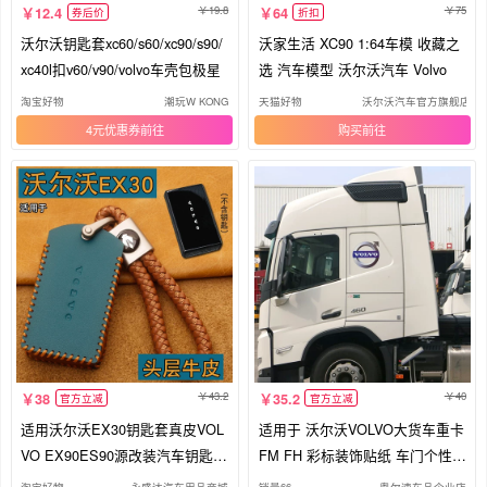
19.8
75
12.4
64
券后价
折扣
沃尔沃钥匙套xc60/s60/xc90/s90/
沃家生活 XC90 1:64车模 收藏之
xc40l扣v60/v90/volvo车壳包极星
选 汽车模型 沃尔沃汽车 Volvo
淘宝好物
潮玩W KONG
天猫好物
沃尔沃汽车官方旗舰店
4元优惠券
购买
43.2
40
38
35.2
官方立减
官方立减
适用沃尔沃EX30钥匙套真皮VOL
适用于 沃尔沃VOLVO大货车重卡
VO EX90ES90源改装汽车钥匙保
FM FH 彩标装饰贴纸 车门个性车
护包扣
贴
淘宝好物
永盛达汽车用品商城
销量66
粤尔速车品企业店