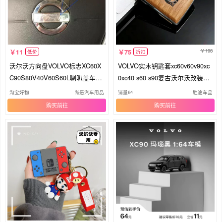
198
11
75
低价
折扣
沃尔沃方向盘VOLVO标志XC60X
VOLVO实木钥匙套xc60v60v90xc
C90S80V40V60S60L喇叭盖车标
0xc40 s60 s90复古沃尔沃改装替
标志贴标
换壳
淘宝好物
尚恶汽车用品
销量64
胜途车品
购买
购买